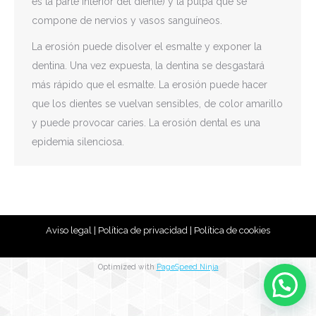
es la parte interior del diente) y la pulpa que se
compone de nervios y vasos sanguíneos.
La erosión puede disolver el esmalte y exponer la
dentina. Una vez expuesta, la dentina se desgastará
más rápido que el esmalte. La erosión puede hacer
que los dientes se vuelvan sensibles, de color amarillo
y puede provocar caries. La erosión dental es una
epidemia silenciosa.
Aviso legal
|
Política de privacidad
|
Política de cookies
Optimized with
PageSpeed Ninja