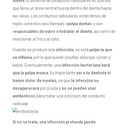
diente
. El sistema de conductos radiculares es una red
que llena un área central hueca dentro del diente hasta
las raíces. Los conductos radiculares están llenos de
tejido conectivo laxo llamado
«pulpa dental»
y son
r
esponsables de nutrir e hidratar el diente
, así como de
reaccionar al frío y al calor.
Cuando se produce una
infección
, es esta
pulpa la que
se inflama
, por lo que puede resultar doloroso comer o
beber. Eventualmente, una
infección bacteriana hará
que la pulpa muera
. Es importante
ver a tu dentista si
tienes dolor de muelas,
ya que
la infección no
desaparecerá
por sí sola y
no se pueden usar
antibióticos
para tratar una infección del conducto
radicular.
Si no se trata, una infección profunda puede